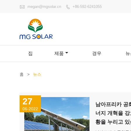

megan@mgsolar.cn
+86-592-6241055

집
제품
경우
뉴
홈
>
뉴스
27
남아프리카 공화
06-2022
너지 개혁을 강
황을 누리고 