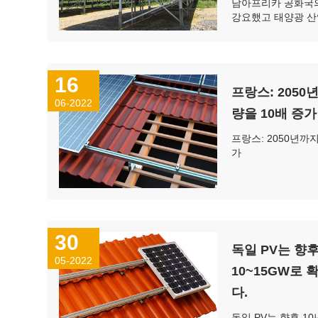
남아프리카 공화국의
강요했고 태양광 산
16
프랑스: 205
06-2022
량을 10배 증가
프랑스: 2050년까
가
30
독일 PV는 향후
05-2022
10~15GW로
다.
독일 PV는 향후 10