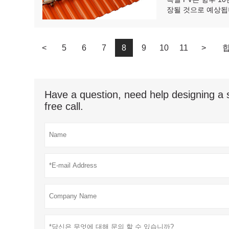
장될 것으로 예상됩
<
5
6
7
8
9
10
11
>
합
Have a question, need help designing a s
free call.