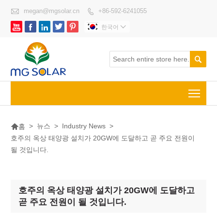

megan@mgsolar.cn
+86-592-6241055






한국어


Togg

>
뉴스
>
Industry News
>
홈
호주의 옥상 태양광 설치가 20GW에 도달하고 곧 주요 전원이
될 것입니다.
호주의 옥상 태양광 설치가 20GW에 도달하고
곧 주요 전원이 될 것입니다.