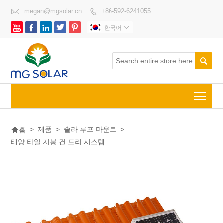

megan@mgsolar.cn
+86-592-6241055






한국어


Togg

>
제품
>
솔라 루프 마운트
>
홈
태양 타일 지붕 건 드리 시스템