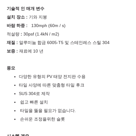
기술적 인 매개 변수
설치 장소 :
기와 지붕
바람 하중 :
130mph (60m / s)
적설량
:
30psf (1.4kN / m2)
재질 :
알루미늄 합금 6005-T5 및 스테인레스 스틸 304
보증 :
재료에 10 년
풍모
다양한 유형의 PV 태양 전지판 수용
타일 ​​사양에 따른 맞춤형 타일 후크
SUS 304로 제작
쉽고 빠른 설치
타일을 뚫을 필요가 없습니다.
손쉬운 조정을위한 슬롯