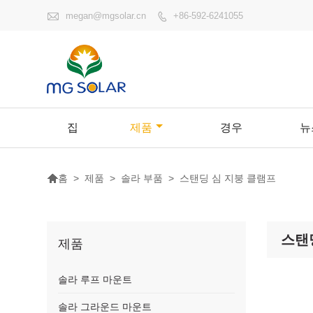

megan@mgsolar.cn
+86-592-6241055

집
제품
경우
뉴

>
제품
>
솔라 부품
>
스탠딩 심 지붕 클램프
홈
스탠
제품
솔라 루프 마운트
솔라 그라운드 마운트