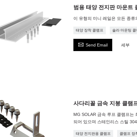
범용 태양 전지판 마운트
이 유형의 미니 레일은 모든 종류
태양 장착 클램프
솔라 마운팅 클

Send Email
세부
사다리꼴 금속 지붕 클램
MG SOLAR 금속 루프 클램프는
되어 있으며 스테인리스 스틸 30
태양 전지판용 클램프
클램프 장