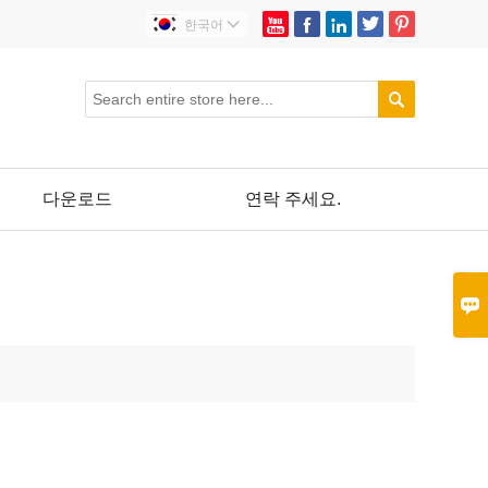





한국어


다운로드
연락 주세요.
