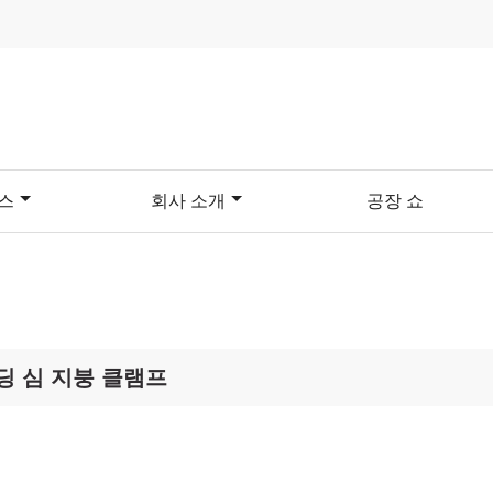
스
회사 소개
공장 쇼
딩 심 지붕 클램프