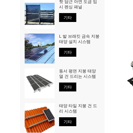
핫 담근 아연 도금 임
시 펜싱 패널
기타
L 발 브래킷 금속 지붕
태양 설치 시스템
기타
동서 평면 지붕 태양
열 건 드리는 시스템
기타
태양 타일 지붕 건 드
리 시스템
기타