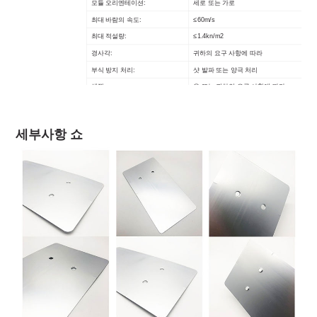
모듈 오리엔테이션:
세로 또는 가로
최대 바람의 속도:
≤60m/s
최대 적설량:
≤1.4kn/m2
경사각:
귀하의 요구 사항에 따라
부식 방지 처리:
샷 발파 또는 양극 처리
색깔:
은 또는 귀하의 요구 사항에 따라
보증:
12 년
지속:
20년 이상
세부사항 쇼