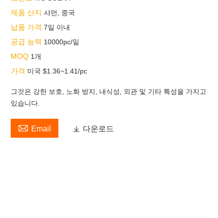
제품 산지
샤먼, 중국
납품 가격
7일 이내
공급 능력
10000pc/일
MOQ
1개
가격
미국 $1.36~1.41/pc
그것은 강한 보호, 노화 방지, 내식성, 외관 및 기타 특성을 가지고
있습니다.

Email

다운로드