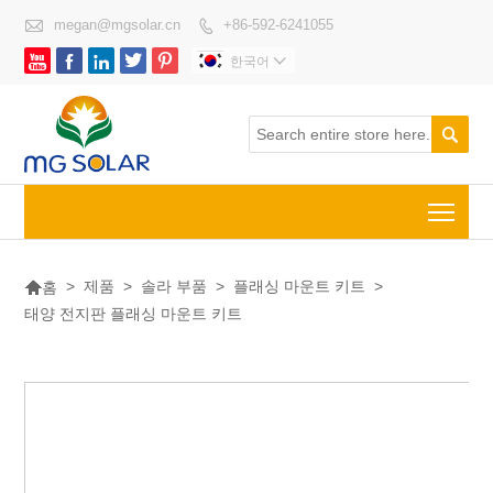

megan@mgsolar.cn
+86-592-6241055






한국어


Togg

>
제품
>
솔라 부품
>
플래싱 마운트 키트
>
홈
태양 전지판 플래싱 마운트 키트