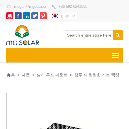

megan@mgsolar.cn
+86-592-6241055






한국어


Togg

>
제품
>
솔라 루프 마운트
>
침투 식 평평한 지붕 랙킹
홈