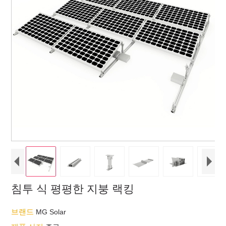
침투 식 평평한 지붕 랙킹
브랜드
MG Solar