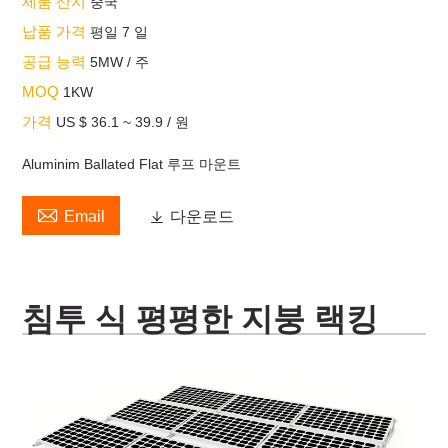
제품 산지
중국
납품 가격
평일 7 일
공급 능력
5MW / 주
MOQ
1KW
가격
US $ 36.1 ~ 39.9 / 원
Aluminim Ballated Flat 루프 마운트

Email

다운로드
침투 식 평평한 지붕 랙킹