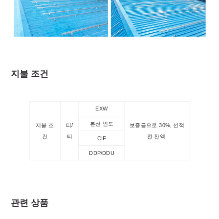
지불 조건
EXW
본선 인도
지불 조
티/
보증금으로 30%, 선적
건
티
전 잔액
CIF
DDP/DDU
관련 상품