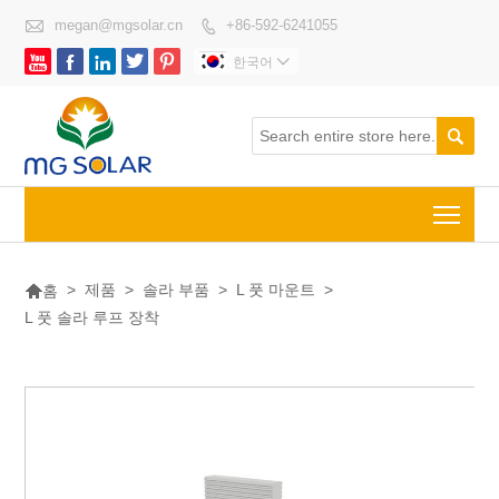

megan@mgsolar.cn
+86-592-6241055






한국어


Togg

>
제품
>
솔라 부품
>
L 풋 마운트
>
홈
L 풋 솔라 루프 장착