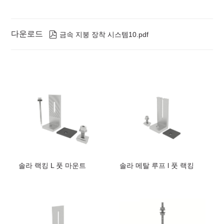
다운로드

금속 지붕 장착 시스템10.pdf
솔라 랙킹 L 풋 마운트
솔라 메탈 루프 l 풋 랙킹