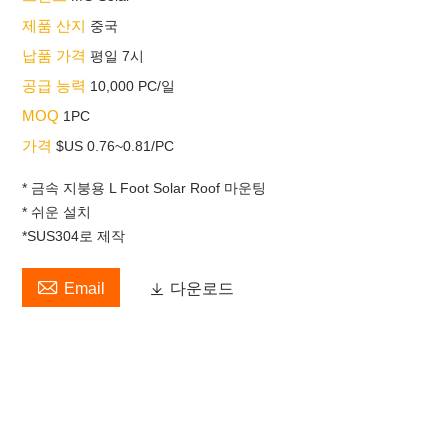
제품 산지
중국
납품 가격
평일 7시
공급 능력
10,000 PC/일
MOQ
1PC
가격
$US 0.76~0.81/PC
* 금속 지붕용 L Foot Solar Roof 마운팅
* 쉬운 설치
*SUS304로 제작

Email

다운로드