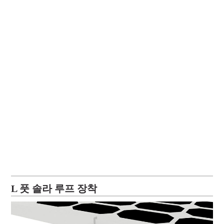
L 풋 솔라 루프 장착