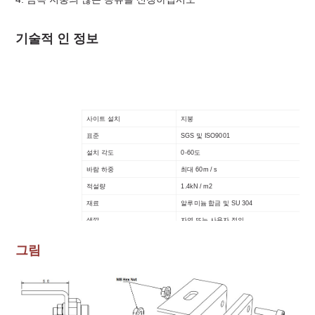
기술적 인 정보
사이트 설치
지붕
표준
SGS 및 ISO9001
설치 각도
0-60도
바람 하중
최대 60m / s
적설량
1.4kN / m2
재료
알루미늄 합금 및 SU 304
색깔
자연 또는 사용자 정의
보증
12 년
그림
지속
20 년 이상