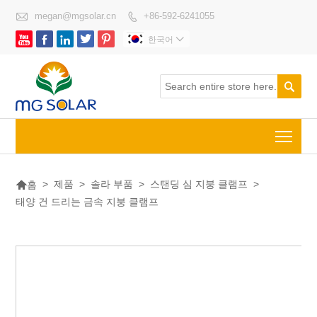

megan@mgsolar.cn
+86-592-6241055






한국어


Togg

>
제품
>
솔라 부품
>
스탠딩 심 지붕 클램프
>
홈
태양 건 드리는 금속 지붕 클램프