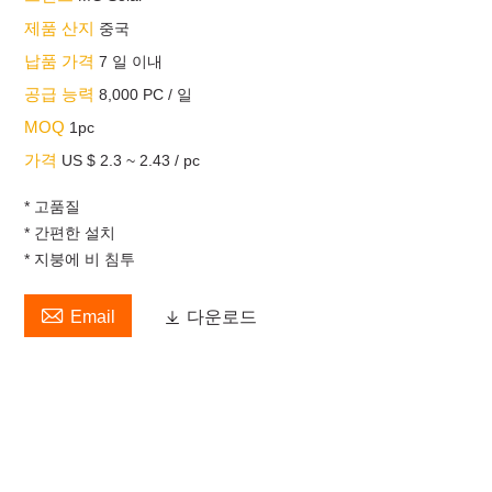
제품 산지
중국
납품 가격
7 일 이내
공급 능력
8,000 PC / 일
MOQ
1pc
가격
US $ 2.3 ~ 2.43 / pc
* 고품질
* 간편한 설치
* 지붕에 비 침투

Email

다운로드