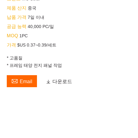
제품 산지
중국
납품 가격
7일 이내
공급 능력
40,000 PC/일
MOQ
1PC
가격
$US 0.37~0.39/세트
* 고품질
* 프레임 태양 전지 패널 작업

Email

다운로드