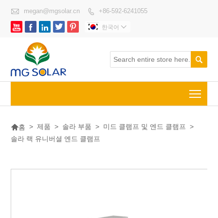

megan@mgsolar.cn
+86-592-6241055






한국어


Togg

>
제품
>
솔라 부품
>
미드 클램프 및 엔드 클램프
>
홈
솔라 랙 유니버셜 엔드 클램프